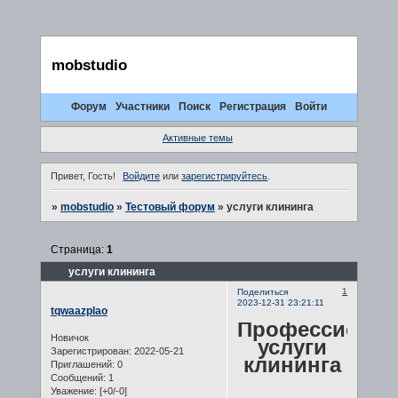
mobstudio
Форум
Участники
Поиск
Регистрация
Войти
Активные темы
Привет, Гость!
Войдите
или
зарегистрируйтесь
.
»
mobstudio
»
Тестовый форум
»
услуги клининга
Страница:
1
услуги клининга
1
Поделиться
2023-12-31 23:21:11
tqwaazplao
Профессиона
Новичок
услуги
Зарегистрирован
: 2022-05-21
клининга
Приглашений:
0
Сообщений:
1
Уважение:
[+0/-0]