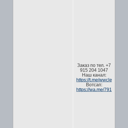
Заказ по тел. +7
915 204 1047
Наш канал:
https://t.me/wwcleaning
Вотсап:
https://wa.me/791520410